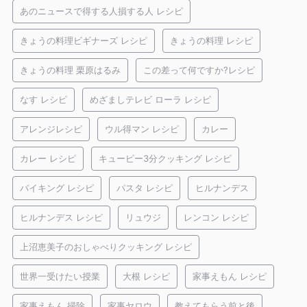
あのニュースで得する人損する人 レシピ
きょうの料理ビギナーズ レシピ
きょうの料理 レシピ
きょうの料理 栗原はるみ
この差って何ですか?レシピ
なす レシピ
めざましテレビ ローラ レシピ
アレンジレシピ
ウル得マン レシピ
カレー
カレー レシピ
キューピー3分クッキング レシピ
バイキング レシピ
パスタ レシピ
ヒルナンデス
ヒルナンデス レシピ
リュウジ
レンコン レシピ
上沼恵美子のおしゃべりクッキング レシピ
世界一受けたい授業
大根 レシピ
家事えもん レシピ
家事えもん 掃除
家事ヤロウ
教えてもらう前と後