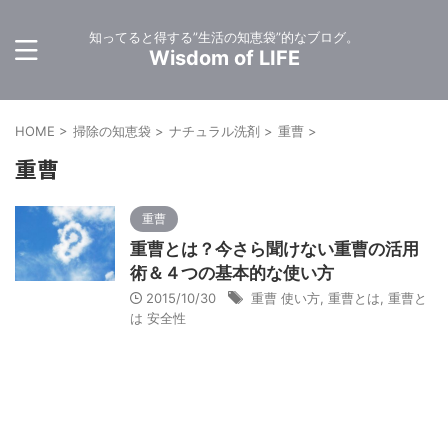
知ってると得する”生活の知恵袋”的なブログ。
Wisdom of LIFE
HOME
>
掃除の知恵袋
>
ナチュラル洗剤
>
重曹
>
重曹
重曹
重曹とは？今さら聞けない重曹の活用
術＆４つの基本的な使い方
2015/10/30
重曹 使い方
,
重曹とは
,
重曹と
は 安全性