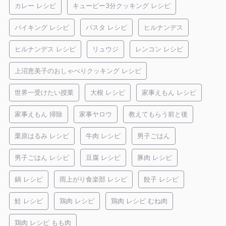
カレー レシピ
キューピー3分クッキング レシピ
バイキング レシピ
パスタ レシピ
ヒルナンデス
ヒルナンデス レシピ
リュウジ
レンコン レシピ
上沼恵美子のおしゃべりクッキング レシピ
世界一受けたい授業
大根 レシピ
家事えもん レシピ
家事えもん 掃除
家事ヤロウ
教えてもらう前と後
栗原はるみ レシピ
牛肉 レシピ
男子ごはん
男子ごはん レシピ
豆腐 レシピ
豚肉 レシピ
鍋 レシピ
雨上がり食楽部 レシピ
餃子 レシピ
鮭 レシピ
鶏肉 レシピ
鶏肉 レシピ むね肉
鶏肉 レシピ もも肉