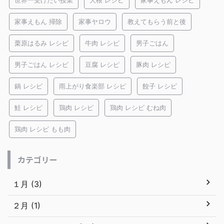
世界一受けたい授業
大根 レシピ
家事えもん レシピ
家事えもん 掃除
家事ヤロウ
教えてもらう前と後
栗原はるみ レシピ
牛肉 レシピ
男子ごはん
男子ごはん レシピ
豆腐 レシピ
豚肉 レシピ
鍋 レシピ
雨上がり食楽部 レシピ
餃子 レシピ
鮭 レシピ
鶏肉 レシピ
鶏肉 レシピ むね肉
鶏肉 レシピ もも肉
カテゴリー
１月 (3)
２月 (1)