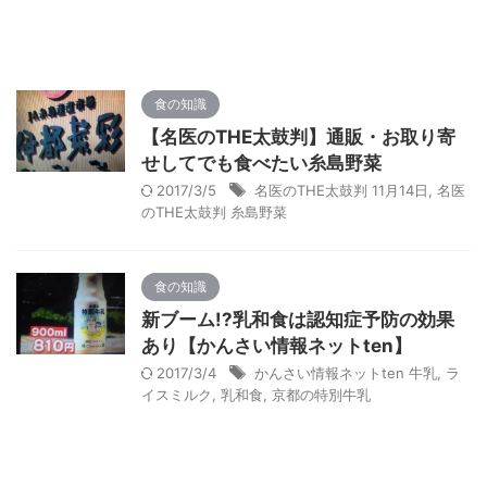
食の知識
【名医のTHE太鼓判】通販・お取り寄
せしてでも食べたい糸島野菜
2017/3/5
名医のTHE太鼓判 11月14日
,
名医
のTHE太鼓判 糸島野菜
食の知識
新ブーム!?乳和食は認知症予防の効果
あり【かんさい情報ネットten】
2017/3/4
かんさい情報ネットten 牛乳
,
ラ
イスミルク
,
乳和食
,
京都の特別牛乳