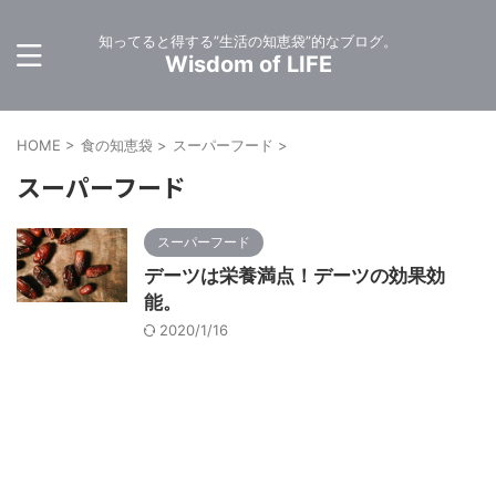
知ってると得する”生活の知恵袋”的なブログ。
Wisdom of LIFE
HOME
>
食の知恵袋
>
スーパーフード
>
スーパーフード
スーパーフード
デーツは栄養満点！デーツの効果効
能。
2020/1/16