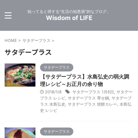
知ってると得する”生活の知恵袋”的なブログ。
Wisdom of LIFE
HOME
>
サタデープラス
>
サタデープラス
サタデープラス
【サタデープラス】水島弘史の弱火調
理レシピ～お正月の余り物
2018/1/8
サタデープラス 1月6日
,
サタデー
プラス レシピ
,
サタデープラス 寄せ鍋
,
サタデープ
ラス 水島弘史
,
サタデープラス 焼餅カレー
,
水島弘
史 レシピ
サタデープラス