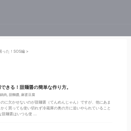
困った！SOS編
>
用できる！甜麺醤の簡単な作り方。
鍋肉
,
甜麵醬
,
麻婆豆腐
るのに欠かせないのが甜麺醤（てんめんじゃん）ですが、他にあま
っかく買っても使い切れず冷蔵庫の奥の方に追いやられていること
甜麺醤はいつも使 ...