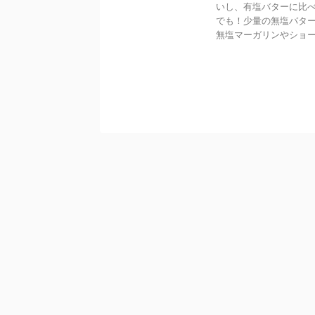
いし、有塩バターに比
でも！少量の無塩バタ
無塩マーガリンやショ