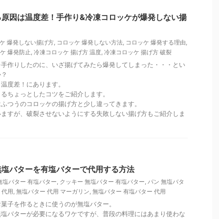
る原因は温度差！手作り&冷凍コロッケが爆発しない揚
ケ 爆発しない揚げ方
,
コロッケ 爆発しない方法
,
コロッケ 爆発する理由
,
ケ 爆発防止
,
冷凍コロッケ 揚げ方 温度
,
冷凍コロッケ 揚げ方 破裂
を手作りしたのに、いざ揚げてみたら爆発してしまった・・・とい
か？
、温度差！にあります。
きるちょっとしたコツをご紹介します。
はふつうのコロッケの揚げ方と少し違ってきます。
いますが、破裂させないようにする失敗しない揚げ方もご紹介しま
無塩バターを有塩バターで代用する方法
無塩バター 有塩バター
,
クッキー 無塩バター 有塩バター
,
パン 無塩バタ
 代用
,
無塩バター 代用 マーガリン
,
無塩バター 有塩バター 代用
お菓子を作るときに使うのが無塩バター。
無塩バターが必要になるワケですが、普段の料理にはあまり使わな