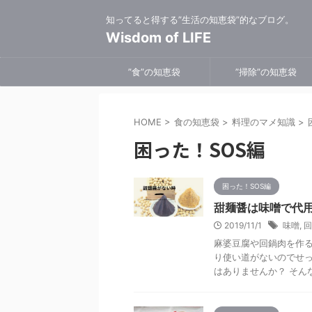
知ってると得する”生活の知恵袋”的なブログ。
Wisdom of LIFE
”食”の知恵袋
”掃除”の知恵袋
HOME
>
食の知恵袋
>
料理のマメ知識
>
困った！SOS編
困った！SOS編
甜麺醤は味噌で代
2019/11/1
味噌
,
回
麻婆豆腐や回鍋肉を作
り使い道がないのでせ
はありませんか？ そんな