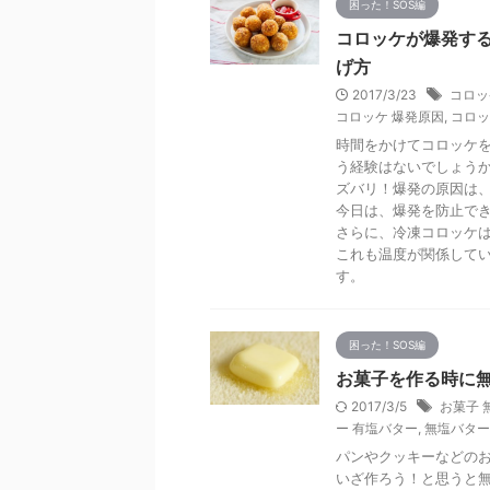
困った！SOS編
コロッケが爆発す
げ方
2017/3/23
コロッ
コロッケ 爆発原因
,
コロッ
時間をかけてコロッケ
う経験はないでしょう
ズバリ！爆発の原因は
今日は、爆発を防止で
さらに、冷凍コロッケ
これも温度が関係して
す。
困った！SOS編
お菓子を作る時に
2017/3/5
お菓子 
ー 有塩バター
,
無塩バター
パンやクッキーなどの
いざ作ろう！と思うと