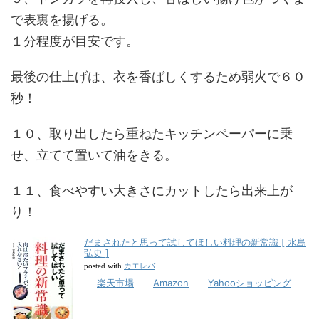
で表裏を揚げる。
１分程度が目安です。
最後の仕上げは、衣を香ばしくするため弱火で６０
秒！
１０、取り出したら重ねたキッチンペーパーに乗
せ、立てて置いて油をきる。
１１、食べやすい大きさにカットしたら出来上が
り！
だまされたと思って試してほしい料理の新常識 [ 水島
弘史 ]
カエレバ
posted with
楽天市場
Amazon
Yahooショッピング