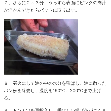
７、さらに２～３分、うっすら表面にピンクの肉汁
が浮かんできたらバットに取り出す。
８、弱火にして油の中の水分を飛ばし、油に散った
パン粉を除去し、温度を190℃～200℃まで上げ
る。
９、トンカツを再投入し、香ばしい揚げ色がつくま