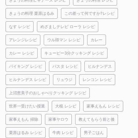
きょうの料理ビギナーズ レシピ
きょうの料理 レシピ
きょうの料理 栗原はるみ
この差って何ですか?レシピ
なす レシピ
めざましテレビ ローラ レシピ
アレンジレシピ
ウル得マン レシピ
カレー
カレー レシピ
キューピー3分クッキング レシピ
バイキング レシピ
パスタ レシピ
ヒルナンデス
ヒルナンデス レシピ
リュウジ
レンコン レシピ
上沼恵美子のおしゃべりクッキング レシピ
世界一受けたい授業
大根 レシピ
家事えもん レシピ
家事えもん 掃除
家事ヤロウ
教えてもらう前と後
栗原はるみ レシピ
牛肉 レシピ
男子ごはん