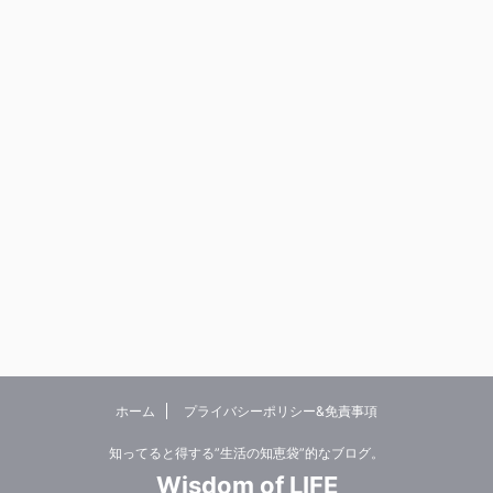
ホーム
プライバシーポリシー&免責事項
知ってると得する”生活の知恵袋”的なブログ。
Wisdom of LIFE