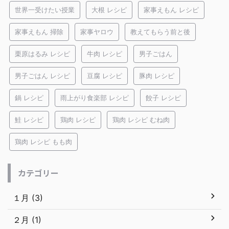
世界一受けたい授業
大根 レシピ
家事えもん レシピ
家事えもん 掃除
家事ヤロウ
教えてもらう前と後
栗原はるみ レシピ
牛肉 レシピ
男子ごはん
男子ごはん レシピ
豆腐 レシピ
豚肉 レシピ
鍋 レシピ
雨上がり食楽部 レシピ
餃子 レシピ
鮭 レシピ
鶏肉 レシピ
鶏肉 レシピ むね肉
鶏肉 レシピ もも肉
カテゴリー
１月 (3)
２月 (1)