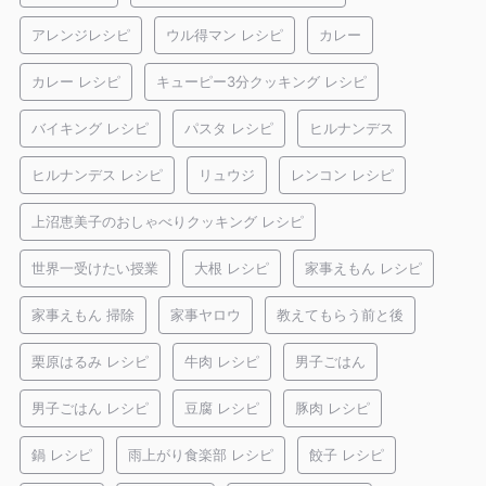
アレンジレシピ
ウル得マン レシピ
カレー
カレー レシピ
キューピー3分クッキング レシピ
バイキング レシピ
パスタ レシピ
ヒルナンデス
ヒルナンデス レシピ
リュウジ
レンコン レシピ
上沼恵美子のおしゃべりクッキング レシピ
世界一受けたい授業
大根 レシピ
家事えもん レシピ
家事えもん 掃除
家事ヤロウ
教えてもらう前と後
栗原はるみ レシピ
牛肉 レシピ
男子ごはん
男子ごはん レシピ
豆腐 レシピ
豚肉 レシピ
鍋 レシピ
雨上がり食楽部 レシピ
餃子 レシピ