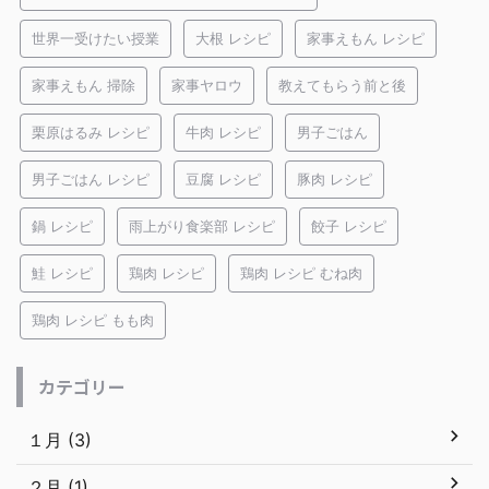
世界一受けたい授業
大根 レシピ
家事えもん レシピ
家事えもん 掃除
家事ヤロウ
教えてもらう前と後
栗原はるみ レシピ
牛肉 レシピ
男子ごはん
男子ごはん レシピ
豆腐 レシピ
豚肉 レシピ
鍋 レシピ
雨上がり食楽部 レシピ
餃子 レシピ
鮭 レシピ
鶏肉 レシピ
鶏肉 レシピ むね肉
鶏肉 レシピ もも肉
カテゴリー
１月 (3)
２月 (1)