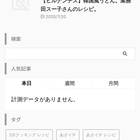
【ヒルナンデス】韓国風うどん。業務
田スー子さんのレシピ。
2020/7/20
検索
人気記事
本日
週間
月間
計測データがありません。
タグ
3分クッキング レシピ
あさイチ
あさイチ レシピ