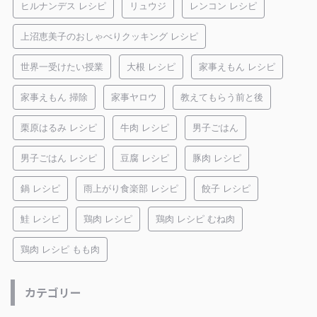
ヒルナンデス レシピ
リュウジ
レンコン レシピ
上沼恵美子のおしゃべりクッキング レシピ
世界一受けたい授業
大根 レシピ
家事えもん レシピ
家事えもん 掃除
家事ヤロウ
教えてもらう前と後
栗原はるみ レシピ
牛肉 レシピ
男子ごはん
男子ごはん レシピ
豆腐 レシピ
豚肉 レシピ
鍋 レシピ
雨上がり食楽部 レシピ
餃子 レシピ
鮭 レシピ
鶏肉 レシピ
鶏肉 レシピ むね肉
鶏肉 レシピ もも肉
カテゴリー