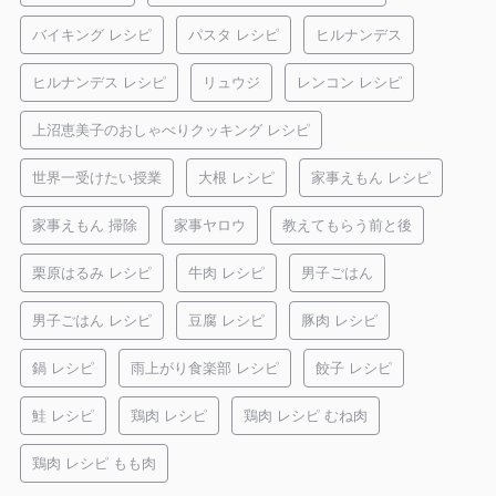
バイキング レシピ
パスタ レシピ
ヒルナンデス
ヒルナンデス レシピ
リュウジ
レンコン レシピ
上沼恵美子のおしゃべりクッキング レシピ
世界一受けたい授業
大根 レシピ
家事えもん レシピ
家事えもん 掃除
家事ヤロウ
教えてもらう前と後
栗原はるみ レシピ
牛肉 レシピ
男子ごはん
男子ごはん レシピ
豆腐 レシピ
豚肉 レシピ
鍋 レシピ
雨上がり食楽部 レシピ
餃子 レシピ
鮭 レシピ
鶏肉 レシピ
鶏肉 レシピ むね肉
鶏肉 レシピ もも肉