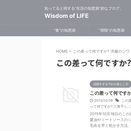
知ってると得する”生活の知恵袋”的なブログ。
Wisdom of LIFE
”食”の知恵袋
”掃除”の知恵袋
HOME
>
この差って何ですか? 洋服のシワ
この差って何ですか?
頑固すぎる汚れの落とし方
この差って何です
2015/10/18
この差
って何ですか? 三角干し
,
2015年10月18日の
醤油やミートソースのシ
毛布を早く乾かす方法、 ワ