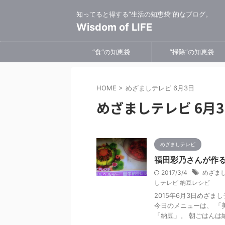
知ってると得する”生活の知恵袋”的なブログ。
Wisdom of LIFE
”食”の知恵袋
”掃除”の知恵袋
HOME
>
めざましテレビ 6月3日
めざましテレビ 6月
めざましテレビ
福田彩乃さんが作る
2017/3/4
めざまし
しテレビ 納豆レシピ
2015年6月3日めざ
今日のメニューは、 「
「納豆」。 朝ごはんは納豆