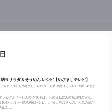
3日
納豆サラダ＆そうめん レシピ【めざましテレビ】
テレビ 6月3日
,
めざましテレビ 福田彩乃
,
めざましテレビ 納豆
,
めざま
ましテレビグルメ～じんの ゲストは、ものまね芸人の福田彩乃さん。
美肌＆ヘルシー 簡単納豆レシピ」。 福田彩乃さんの、元気の源が
ご ...