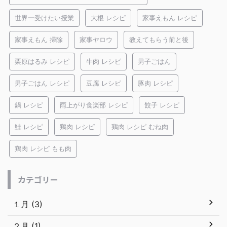
世界一受けたい授業
大根 レシピ
家事えもん レシピ
家事えもん 掃除
家事ヤロウ
教えてもらう前と後
栗原はるみ レシピ
牛肉 レシピ
男子ごはん
男子ごはん レシピ
豆腐 レシピ
豚肉 レシピ
鍋 レシピ
雨上がり食楽部 レシピ
餃子 レシピ
鮭 レシピ
鶏肉 レシピ
鶏肉 レシピ むね肉
鶏肉 レシピ もも肉
カテゴリー
１月 (3)
２月 (1)