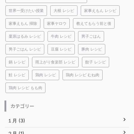
世界一受けたい授業
大根 レシピ
家事えもん レシピ
家事えもん 掃除
家事ヤロウ
教えてもらう前と後
栗原はるみ レシピ
牛肉 レシピ
男子ごはん
男子ごはん レシピ
豆腐 レシピ
豚肉 レシピ
鍋 レシピ
雨上がり食楽部 レシピ
餃子 レシピ
鮭 レシピ
鶏肉 レシピ
鶏肉 レシピ むね肉
鶏肉 レシピ もも肉
カテゴリー
１月 (3)
２月 (1)