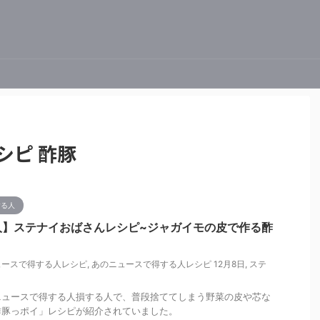
シピ 酢豚
する人
人】ステナイおばさんレシピ~ジャガイモの皮で作る酢
ュースで得する人レシピ
,
あのニュースで得する人レシピ 12月8日
,
ステ
あのニュースで得する人損する人で、普段捨ててしまう野菜の皮や芯な
酢豚っポイ」レシピが紹介されていました。