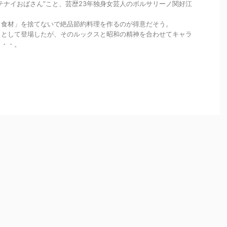
テナイおばさん”こと、芸歴23年独身女芸人のボルサリーノ関好江
イ食材」を捨てないで絶品節約料理を作るのが得意だそう。
」として登場したが、そのルックスと昭和の精神を合わせてキャラ
・・・。