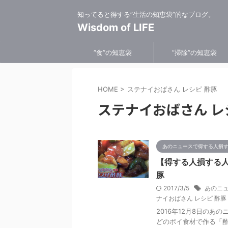
知ってると得する”生活の知恵袋”的なブログ。
Wisdom of LIFE
”食”の知恵袋
”掃除”の知恵袋
HOME
>
ステナイおばさん レシピ 酢豚
ステナイおばさん レ
あのニュースで得する人損
【得する人損する
豚
2017/3/5
あのニ
ナイおばさん レシピ 酢豚
2016年12月8日の
どのポイ食材で作る「