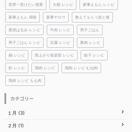
世界一受けたい授業
大根 レシピ
家事えもん レシピ
家事えもん 掃除
家事ヤロウ
教えてもらう前と後
栗原はるみ レシピ
牛肉 レシピ
男子ごはん
男子ごはん レシピ
豆腐 レシピ
豚肉 レシピ
鍋 レシピ
雨上がり食楽部 レシピ
餃子 レシピ
鮭 レシピ
鶏肉 レシピ
鶏肉 レシピ むね肉
鶏肉 レシピ もも肉
カテゴリー
１月 (3)
２月 (1)