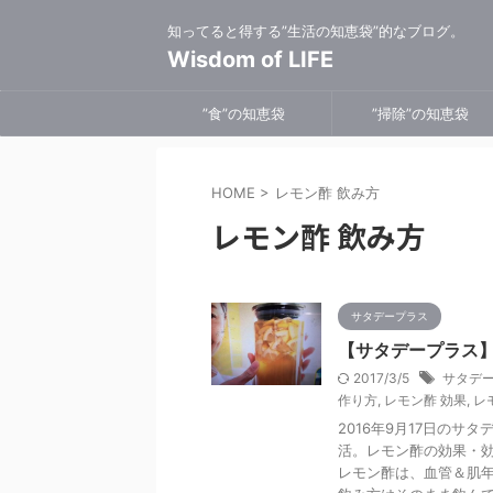
知ってると得する”生活の知恵袋”的なブログ。
Wisdom of LIFE
”食”の知恵袋
”掃除”の知恵袋
HOME
>
レモン酢 飲み方
レモン酢 飲み方
サタデープラス
【サタデープラス
2017/3/5
サタデー
作り方
,
レモン酢 効果
,
レ
2016年9月17日の
活。レモン酢の効果・
レモン酢は、血管＆肌