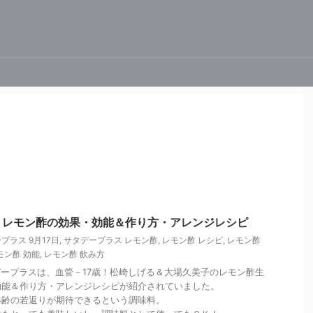
】レモン酢の効果・効能＆作り方・アレンジレシピ
プラス 9月17日
,
サタデープラス レモン酢
,
レモン酢 レシピ
,
レモン酢
モン酢 効能
,
レモン酢 飲み方
サタデープラスは、血管－17歳！松崎しげる＆大場久美子のレモン酢生
効能＆作り方・アレンジレシピが紹介されていました。
年齢の若返りが期待できるという調味料。