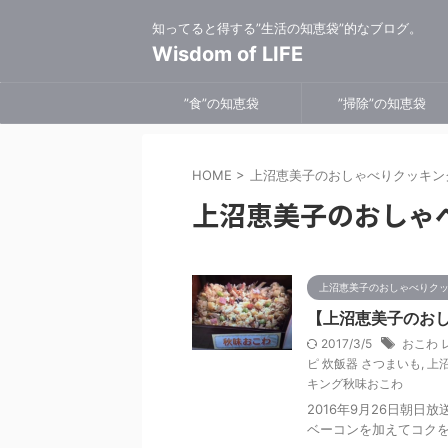
知ってると得する”生活の知恵袋”的なブログ。
Wisdom of LIFE
”食”の知恵袋
”掃除”の知恵袋
HOME
>
上沼恵美子のおしゃべりクッキン
上沼恵美子のおしゃ
上沼恵美子のおしゃべりク
【上沼恵美子のおし
2017/3/5
おこわ 
ピ 炊飯器 さつまいも
,
上
キング秋味おこわ
2016年9月26日朝
ベーコンを加えてコク