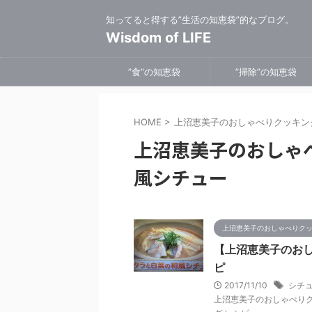
知ってると得する”生活の知恵袋”的なブログ。
Wisdom of LIFE
”食”の知恵袋
”掃除”の知恵袋
HOME
>
上沼恵美子のおしゃべりクッキン
上沼恵美子のおしゃ
風シチュー
上沼恵美子のおしゃべりク
【上沼恵美子のおし
ピ
2017/11/10
シチュ
上沼恵美子のおしゃべりク