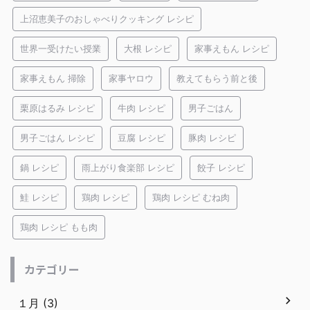
上沼恵美子のおしゃべりクッキング レシピ
世界一受けたい授業
大根 レシピ
家事えもん レシピ
家事えもん 掃除
家事ヤロウ
教えてもらう前と後
栗原はるみ レシピ
牛肉 レシピ
男子ごはん
男子ごはん レシピ
豆腐 レシピ
豚肉 レシピ
鍋 レシピ
雨上がり食楽部 レシピ
餃子 レシピ
鮭 レシピ
鶏肉 レシピ
鶏肉 レシピ むね肉
鶏肉 レシピ もも肉
カテゴリー
１月 (3)