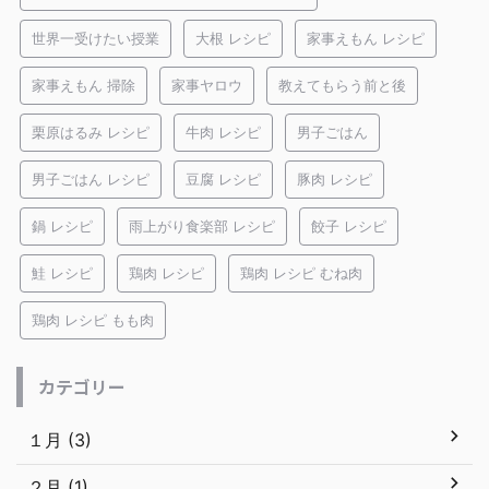
世界一受けたい授業
大根 レシピ
家事えもん レシピ
家事えもん 掃除
家事ヤロウ
教えてもらう前と後
栗原はるみ レシピ
牛肉 レシピ
男子ごはん
男子ごはん レシピ
豆腐 レシピ
豚肉 レシピ
鍋 レシピ
雨上がり食楽部 レシピ
餃子 レシピ
鮭 レシピ
鶏肉 レシピ
鶏肉 レシピ むね肉
鶏肉 レシピ もも肉
カテゴリー
１月 (3)
２月 (1)