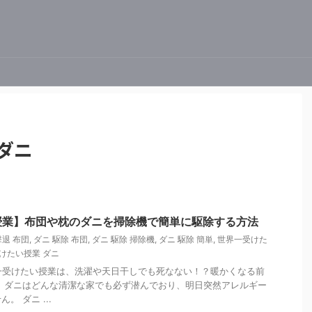
ダニ
授業】布団や枕のダニを掃除機で簡単に駆除する方法
撃退 布団
,
ダニ 駆除 布団
,
ダニ 駆除 掃除機
,
ダニ 駆除 簡単
,
世界一受けた
けたい授業 ダニ
世界一受けたい授業は、洗濯や天日干しでも死なない！？暖かくなる前
 ダニはどんな清潔な家でも必ず潜んでおり、明日突然アレルギー
 ダニ ...