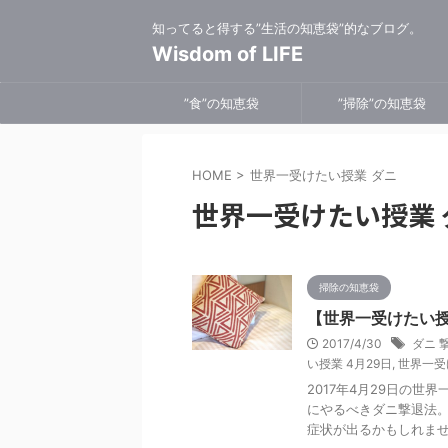
知ってると得する”生活の知恵袋”的なブログ。
Wisdom of LIFE
”食”の知恵袋
”掃除”の知恵袋
HOME
>
世界一受けたい授業 ダニ
世界一受けたい授業 
掃除の知恵袋
【世界一受けたい
2017/4/30
ダニ 
い授業 4月29日
,
世界一受
2017年4月29日の
にやるべきダニ撃退法。
症状が出るかもしれません。