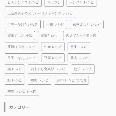
ヒルナンデス レシピ
リュウジ
レンコン レシピ
上沼恵美子のおしゃべりクッキング レシピ
世界一受けたい授業
大根 レシピ
家事えもん レシピ
家事えもん 掃除
家事ヤロウ
教えてもらう前と後
栗原はるみ レシピ
牛肉 レシピ
男子ごはん
男子ごはん レシピ
豆腐 レシピ
豚肉 レシピ
鍋 レシピ
雨上がり食楽部 レシピ
餃子 レシピ
鮭 レシピ
鶏肉 レシピ
鶏肉 レシピ むね肉
鶏肉 レシピ もも肉
カテゴリー