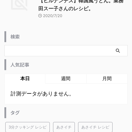
【ヒルナンデス】韓国風うどん。業務
田スー子さんのレシピ。
2020/7/20
検索
人気記事
本日
週間
月間
計測データがありません。
タグ
3分クッキング レシピ
あさイチ
あさイチ レシピ