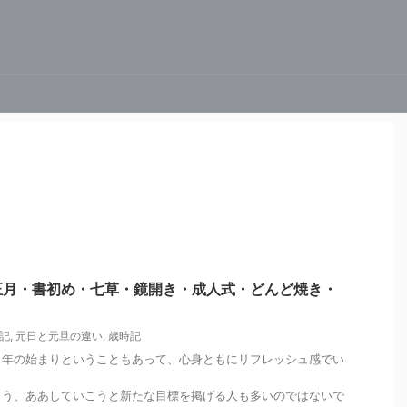
正月・書初め・七草・鏡開き・成人式・どんど焼き・
時記
,
元日と元旦の違い
,
歳時記
１年の始まりということもあって、心身ともにリフレッシュ感でい
こう、ああしていこうと新たな目標を掲げる人も多いのではないで