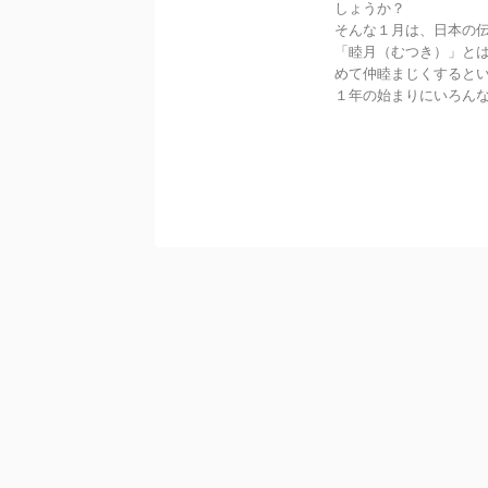
しょうか？
そんな１月は、日本の
「睦月（むつき）」と
めて仲睦まじくすると
１年の始まりにいろん