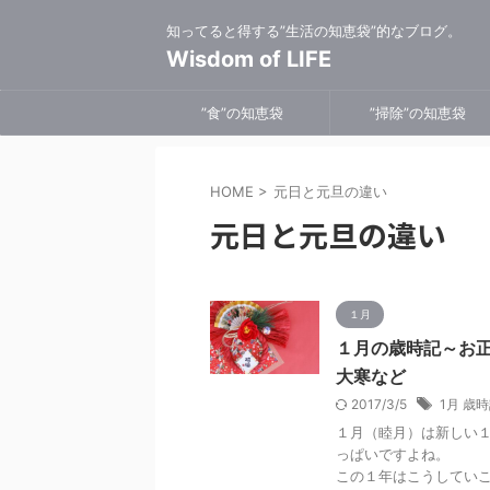
知ってると得する”生活の知恵袋”的なブログ。
Wisdom of LIFE
”食”の知恵袋
”掃除”の知恵袋
HOME
>
元日と元旦の違い
元日と元旦の違い
１月
１月の歳時記～お
大寒など
2017/3/5
1月 歳
１月（睦月）は新しい
っぱいですよね。
この１年はこうしてい