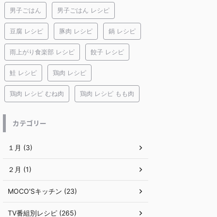
男子ごはん
男子ごはん レシピ
豆腐 レシピ
豚肉 レシピ
鍋 レシピ
雨上がり食楽部 レシピ
餃子 レシピ
鮭 レシピ
鶏肉 レシピ
鶏肉 レシピ むね肉
鶏肉 レシピ もも肉
カテゴリー
１月 (3)
２月 (1)
MOCO'Sキッチン (23)
TV番組別レシピ (265)