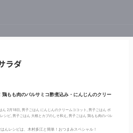
サラダ
！鶏もも肉のバルサミコ酢煮込み・にんじんのクリー
ん 2月18日
,
男子ごはん にんじんのクリームココット
,
男子ごはん ポ
 レシピ
,
男子ごはん 大根とカブのしそ和え
,
男子ごはん 鶏もも肉のバル
男子ごはんレシピは、木村多江と簡単！おつまみスペシャル！