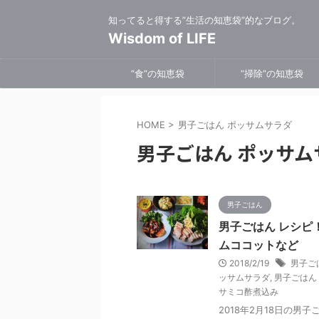
知ってると得する”生活の知恵袋”的なブログ。
Wisdom of LIFE
”食”の知恵袋
”掃除”の知恵袋
HOME
>
男子ごはん ポッサムサラダ
男子ごはん ポッサム
男子ごはん
男子ごはん レシピ
ムココットなど
2018/2/19
男子ごは
ッサムサラダ
,
男子ごはん
サミコ酢煮込み
2018年2月18日の