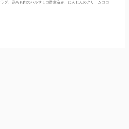
サラダ、鶏もも肉のバルサミコ酢煮込み、にんじんのクリームココ