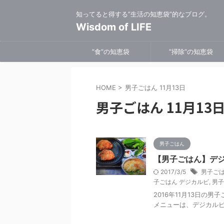
知ってると得する”生活の知恵袋”的なブログ。
Wisdom of LIFE
”食”の知恵袋
”掃除”の知恵袋
HOME
>
男子ごはん 11月13日
男子ごはん 11月13
男子ごはん
【男子ごはん】デジ
2017/3/5
男子ごは
子ごはん デジカルビ
,
男子
2016年11月13日
メニューは、デジカル