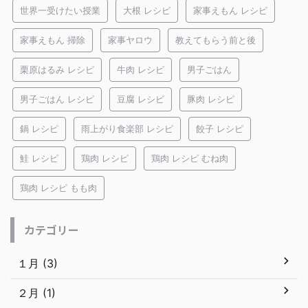
世界一受けたい授業
大根 レシピ
家事えもん レシピ
家事えもん 掃除
家事ヤロウ
教えてもらう前と後
栗原はるみ レシピ
牛肉 レシピ
男子ごはん
男子ごはん レシピ
豆腐 レシピ
豚肉 レシピ
鍋 レシピ
雨上がり食楽部 レシピ
餃子 レシピ
鮭 レシピ
鶏肉 レシピ
鶏肉 レシピ むね肉
鶏肉 レシピ もも肉
カテゴリー
１月 (3)
２月 (1)