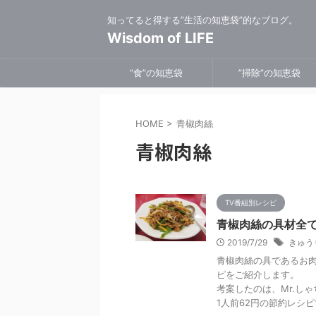
知ってると得する”生活の知恵袋”的なブログ。
Wisdom of LIFE
”食”の知恵袋
”掃除”の知恵袋
HOME
>
青椒肉絲
青椒肉絲
TV番組別レシピ
青椒肉絲の具材全
2019/7/29
きゅう
青椒肉絲の具であるお
ピをご紹介します。
考案したのは、Mr.し
1人前62円の節約レシ