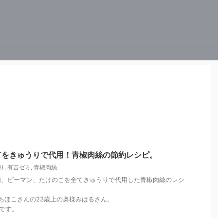
てをきゅうりで代用！青椒肉絲の節約レシピ。
り
,
有吉ゼミ
,
青椒肉絲
肉、ピーマン、たけのこを全てきゅうりで代用した青椒肉絲のレシ
ゃちほこさんの23歳上の奥様みはるさん。
ピです。