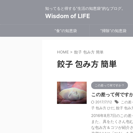
知ってると得する”生活の知恵袋”的なブログ。
Wisdom of LIFE
”食”の知恵袋
”掃除”の知恵袋
HOME
>
餃子 包み方 簡単
餃子 包み方 簡単
この差って何ですか？
この差って何ですか
2017/7/12
この差
子 包み方 ひだ
,
餃子 包み
2016年8月7日のこ
また、具をたくさん包
な包み方＆コツが紹介