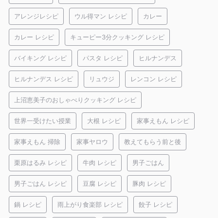
アレンジレシピ
ウル得マン レシピ
カレー
カレー レシピ
キューピー3分クッキング レシピ
バイキング レシピ
パスタ レシピ
ヒルナンデス
ヒルナンデス レシピ
リュウジ
レンコン レシピ
上沼恵美子のおしゃべりクッキング レシピ
世界一受けたい授業
大根 レシピ
家事えもん レシピ
家事えもん 掃除
家事ヤロウ
教えてもらう前と後
栗原はるみ レシピ
牛肉 レシピ
男子ごはん
男子ごはん レシピ
豆腐 レシピ
豚肉 レシピ
鍋 レシピ
雨上がり食楽部 レシピ
餃子 レシピ