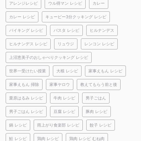
アレンジレシピ
ウル得マン レシピ
カレー
カレー レシピ
キューピー3分クッキング レシピ
バイキング レシピ
パスタ レシピ
ヒルナンデス
ヒルナンデス レシピ
リュウジ
レンコン レシピ
上沼恵美子のおしゃべりクッキング レシピ
世界一受けたい授業
大根 レシピ
家事えもん レシピ
家事えもん 掃除
家事ヤロウ
教えてもらう前と後
栗原はるみ レシピ
牛肉 レシピ
男子ごはん
男子ごはん レシピ
豆腐 レシピ
豚肉 レシピ
鍋 レシピ
雨上がり食楽部 レシピ
餃子 レシピ
鮭 レシピ
鶏肉 レシピ
鶏肉 レシピ むね肉