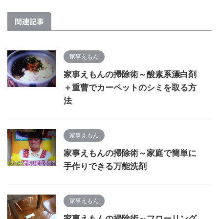
関連記事
家事えもん
家事えもんの掃除術～酸素系漂白剤
＋重曹でカーペットのシミを取る方
法
家事えもん
家事えもんの掃除術～家庭で簡単に
手作りできる万能洗剤
家事えもん
家事えもんの掃除術～フローリング