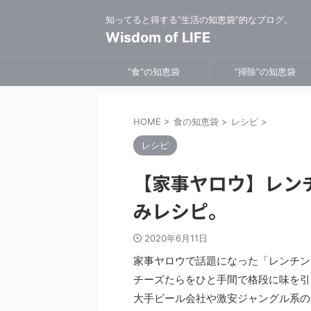
知ってると得する”生活の知恵袋”的なブログ。
Wisdom of LIFE
”食”の知恵袋
”掃除”の知恵袋
HOME
>
食の知恵袋
>
レシピ
>
レシピ
【家事ヤロウ】レン
みレシピ。
2020年6月11日
家事ヤロウで話題になった「レンチン
チーズたらをひと手間で格段に味を引
大手ビール会社や激安ジャングル系の