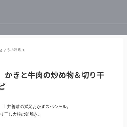
きょうの料理
>
理】かきと牛肉の炒め物＆切り干
ピ
理は、土井善晴の満足おかずスペシャル。
り干し大根の卵焼き。