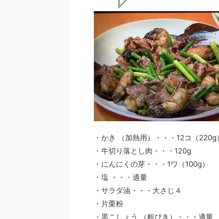
・かき （加熱用）・・・12コ（220g
・牛切り落とし肉・・・120g
・にんにくの芽・・・1ワ（100g）
・塩 ・・・適量
・サラダ油・・・大さじ４
・片栗粉
・黒こしょう （粗びき）・・・適量