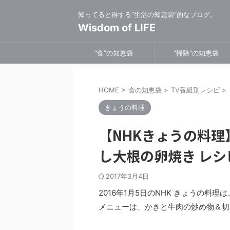
知ってると得する”生活の知恵袋”的なブログ。
Wisdom of LIFE
”食”の知恵袋
”掃除”の知恵袋
HOME
>
食の知恵袋
>
TV番組別レシピ
>
きょうの料理
【NHKきょうの料
し大根の卵焼き レシ
2017年3月4日
2016年1月5日のNHK きょうの料
メニューは、かきと牛肉の炒め物＆切