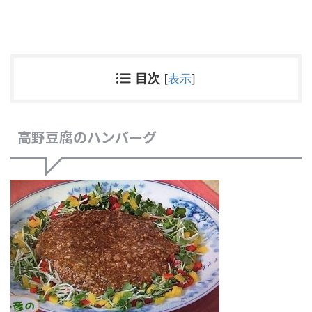
目次
[
表示
]
高野豆腐のハンバーグ