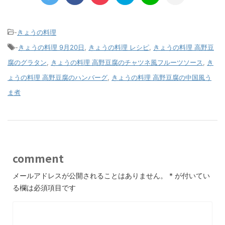
-
きょうの料理
-
きょうの料理 9月20日
,
きょうの料理 レシピ
,
きょうの料理 高野豆
腐のグラタン
,
きょうの料理 高野豆腐のチャツネ風フルーツソース
,
き
ょうの料理 高野豆腐のハンバーグ
,
きょうの料理 高野豆腐の中国風う
ま煮
comment
メールアドレスが公開されることはありません。
*
が付いてい
る欄は必須項目です