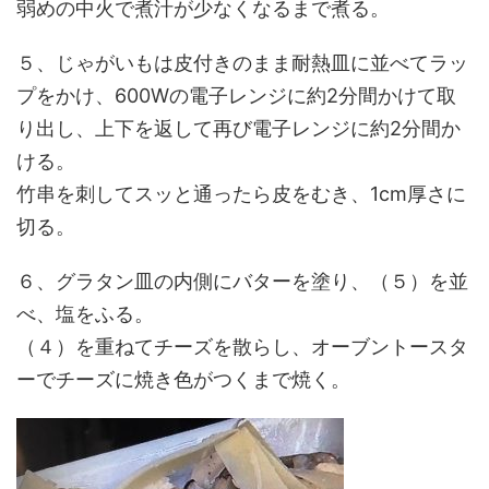
弱めの中火で煮汁が少なくなるまで煮る。
５、じゃがいもは皮付きのまま耐熱皿に並べてラッ
プをかけ、600Wの電子レンジに約2分間かけて取
り出し、上下を返して再び電子レンジに約2分間か
ける。
竹串を刺してスッと通ったら皮をむき、1cm厚さに
切る。
６、グラタン皿の内側にバターを塗り、（５）を並
べ、塩をふる。
（４）を重ねてチーズを散らし、オーブントースタ
ーでチーズに焼き色がつくまで焼く。