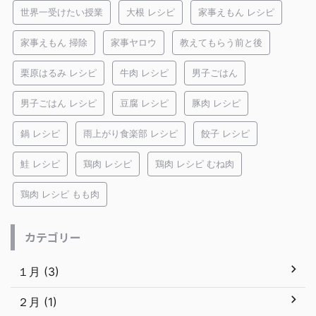
世界一受けたい授業
大根 レシピ
家事えもん レシピ
家事えもん 掃除
家事ヤロウ
教えてもらう前と後
栗原はるみ レシピ
牛肉 レシピ
男子ごはん
男子ごはん レシピ
豆腐 レシピ
豚肉 レシピ
鍋 レシピ
雨上がり食楽部 レシピ
餃子 レシピ
鮭 レシピ
鶏肉 レシピ
鶏肉 レシピ むね肉
鶏肉 レシピ もも肉
カテゴリー
１月 (3)
２月 (1)