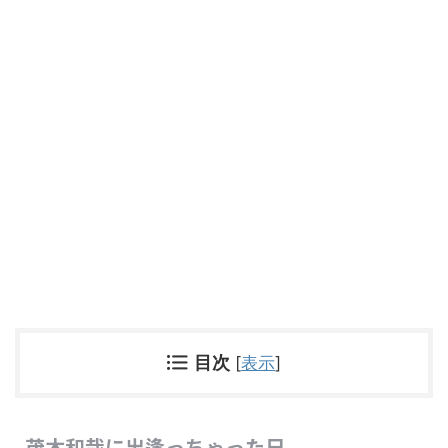
目次
[
表示
]
茂木和哉に出逢っちゃった日