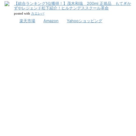
【総合ランキング1位獲得！】茂木和哉 200ml 正規品 もてぎか
ずやレジェンド松下紹介！ヒルナンデススクール革命
カエレバ
posted with
楽天市場
Amazon
Yahooショッピング