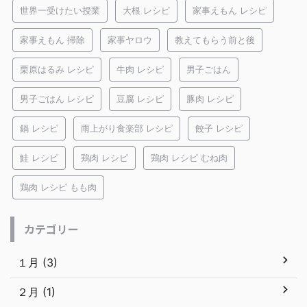
世界一受けたい授業
大根 レシピ
家事えもん レシピ
家事えもん 掃除
家事ヤロウ
教えてもらう前と後
栗原はるみ レシピ
牛肉 レシピ
男子ごはん
男子ごはん レシピ
豆腐 レシピ
豚肉 レシピ
鍋 レシピ
雨上がり食楽部 レシピ
餃子 レシピ
鮭 レシピ
鶏肉 レシピ
鶏肉 レシピ むね肉
鶏肉 レシピ もも肉
カテゴリー
１月 (3)
２月 (1)