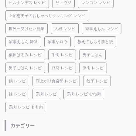
ヒルナンデス レシピ
リュウジ
レンコン レシピ
上沼恵美子のおしゃべりクッキング レシピ
世界一受けたい授業
大根 レシピ
家事えもん レシピ
家事えもん 掃除
家事ヤロウ
教えてもらう前と後
栗原はるみ レシピ
牛肉 レシピ
男子ごはん
男子ごはん レシピ
豆腐 レシピ
豚肉 レシピ
鍋 レシピ
雨上がり食楽部 レシピ
餃子 レシピ
鮭 レシピ
鶏肉 レシピ
鶏肉 レシピ むね肉
鶏肉 レシピ もも肉
カテゴリー