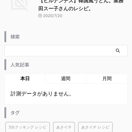
【ヒルナンデス】韓国風うどん。業務
田スー子さんのレシピ。
2020/7/20
検索
人気記事
本日
週間
月間
計測データがありません。
タグ
3分クッキング レシピ
あさイチ
あさイチ レシピ