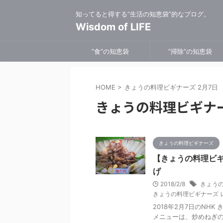
知ってると得する”生活の知恵袋”的なブログ。
Wisdom of LIFE
”食”の知恵袋
”掃除”の知恵袋
HOME
>
きょうの料理ビギナーズ 2月7日
きょうの料理ビギナー
きょうの料理ビギナーズ
【きょうの料理ビ
げ
2018/2/8
きょうの
きょうの料理ビギナーズ 
2018年2月7日のNH
メニューは、炒めねぎ