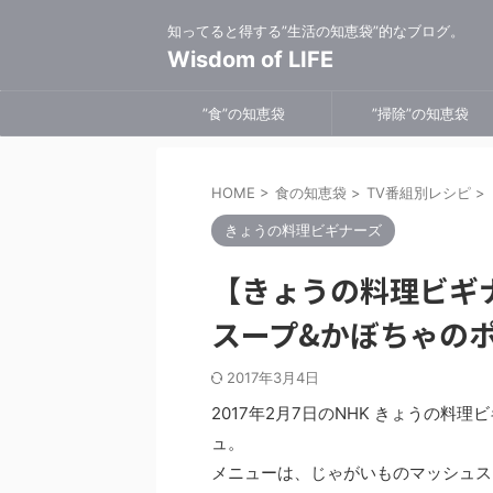
知ってると得する”生活の知恵袋”的なブログ。
Wisdom of LIFE
”食”の知恵袋
”掃除”の知恵袋
HOME
>
食の知恵袋
>
TV番組別レシピ
>
きょうの料理ビギナーズ
【きょうの料理ビギ
スープ&かぼちゃのポ
2017年3月4日
2017年2月7日のNHK きょうの
ュ。
メニューは、じゃがいものマッシュス