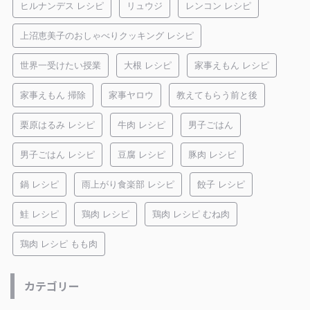
ヒルナンデス レシピ
リュウジ
レンコン レシピ
上沼恵美子のおしゃべりクッキング レシピ
世界一受けたい授業
大根 レシピ
家事えもん レシピ
家事えもん 掃除
家事ヤロウ
教えてもらう前と後
栗原はるみ レシピ
牛肉 レシピ
男子ごはん
男子ごはん レシピ
豆腐 レシピ
豚肉 レシピ
鍋 レシピ
雨上がり食楽部 レシピ
餃子 レシピ
鮭 レシピ
鶏肉 レシピ
鶏肉 レシピ むね肉
鶏肉 レシピ もも肉
カテゴリー