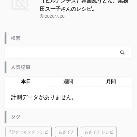
【ヒルナンデス】韓国風うどん。業務
田スー子さんのレシピ。
2020/7/20
検索
人気記事
本日
週間
月間
計測データがありません。
タグ
3分クッキング レシピ
あさイチ
あさイチ レシピ