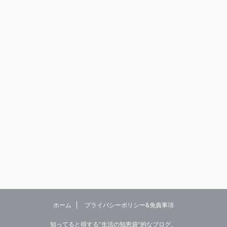
ホーム
プライバシーポリシー&免責事項
知ってると得する”生活の知恵袋”的なブログ。