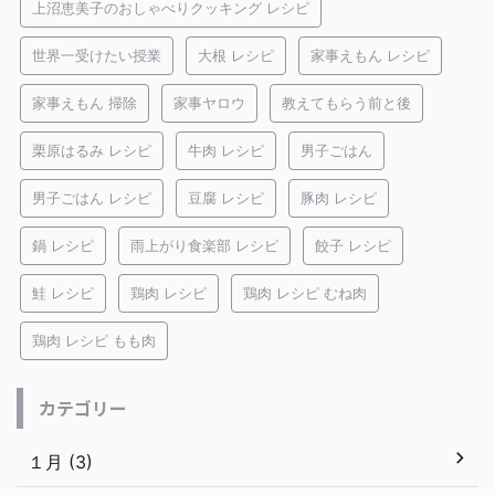
上沼恵美子のおしゃべりクッキング レシピ
世界一受けたい授業
大根 レシピ
家事えもん レシピ
家事えもん 掃除
家事ヤロウ
教えてもらう前と後
栗原はるみ レシピ
牛肉 レシピ
男子ごはん
男子ごはん レシピ
豆腐 レシピ
豚肉 レシピ
鍋 レシピ
雨上がり食楽部 レシピ
餃子 レシピ
鮭 レシピ
鶏肉 レシピ
鶏肉 レシピ むね肉
鶏肉 レシピ もも肉
カテゴリー
１月 (3)