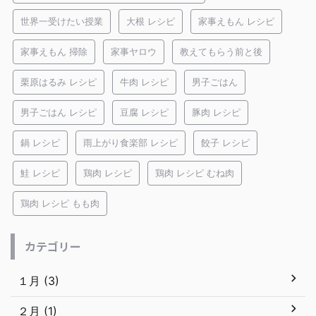
世界一受けたい授業
大根 レシピ
家事えもん レシピ
家事えもん 掃除
家事ヤロウ
教えてもらう前と後
栗原はるみ レシピ
牛肉 レシピ
男子ごはん
男子ごはん レシピ
豆腐 レシピ
豚肉 レシピ
鍋 レシピ
雨上がり食楽部 レシピ
餃子 レシピ
鮭 レシピ
鶏肉 レシピ
鶏肉 レシピ むね肉
鶏肉 レシピ もも肉
カテゴリー
１月 (3)
２月 (1)