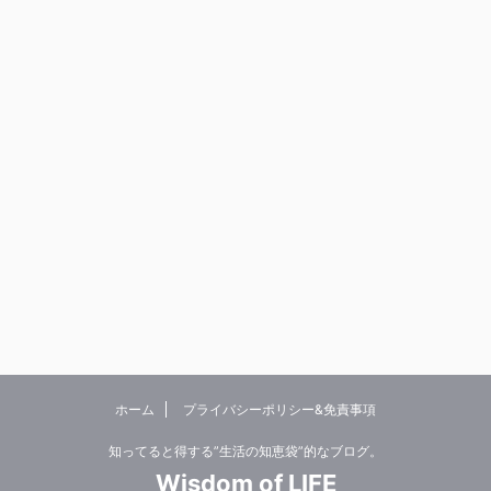
ホーム
プライバシーポリシー&免責事項
知ってると得する”生活の知恵袋”的なブログ。
Wisdom of LIFE