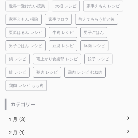
世界一受けたい授業
大根 レシピ
家事えもん レシピ
家事えもん 掃除
家事ヤロウ
教えてもらう前と後
栗原はるみ レシピ
牛肉 レシピ
男子ごはん
男子ごはん レシピ
豆腐 レシピ
豚肉 レシピ
鍋 レシピ
雨上がり食楽部 レシピ
餃子 レシピ
鮭 レシピ
鶏肉 レシピ
鶏肉 レシピ むね肉
鶏肉 レシピ もも肉
カテゴリー
１月 (3)
２月 (1)