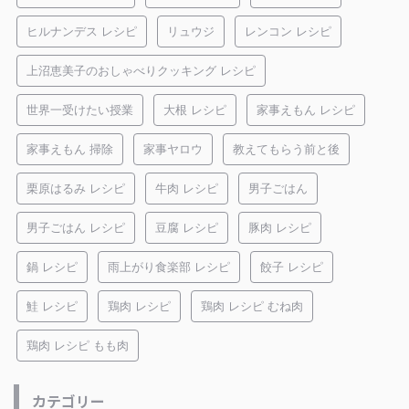
ヒルナンデス レシピ
リュウジ
レンコン レシピ
上沼恵美子のおしゃべりクッキング レシピ
世界一受けたい授業
大根 レシピ
家事えもん レシピ
家事えもん 掃除
家事ヤロウ
教えてもらう前と後
栗原はるみ レシピ
牛肉 レシピ
男子ごはん
男子ごはん レシピ
豆腐 レシピ
豚肉 レシピ
鍋 レシピ
雨上がり食楽部 レシピ
餃子 レシピ
鮭 レシピ
鶏肉 レシピ
鶏肉 レシピ むね肉
鶏肉 レシピ もも肉
カテゴリー