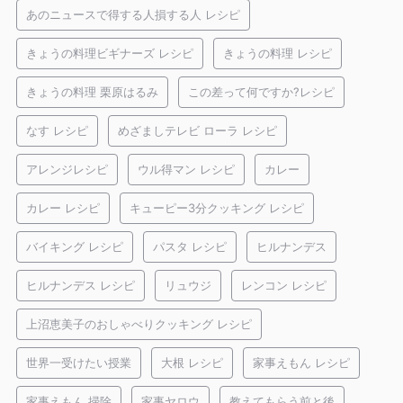
あのニュースで得する人損する人 レシピ
きょうの料理ビギナーズ レシピ
きょうの料理 レシピ
きょうの料理 栗原はるみ
この差って何ですか?レシピ
なす レシピ
めざましテレビ ローラ レシピ
アレンジレシピ
ウル得マン レシピ
カレー
カレー レシピ
キューピー3分クッキング レシピ
バイキング レシピ
パスタ レシピ
ヒルナンデス
ヒルナンデス レシピ
リュウジ
レンコン レシピ
上沼恵美子のおしゃべりクッキング レシピ
世界一受けたい授業
大根 レシピ
家事えもん レシピ
家事えもん 掃除
家事ヤロウ
教えてもらう前と後