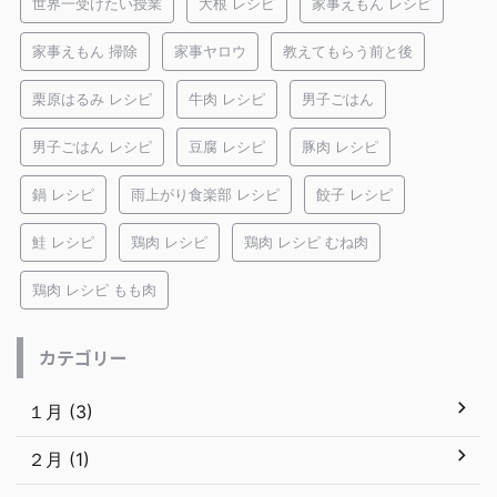
世界一受けたい授業
大根 レシピ
家事えもん レシピ
家事えもん 掃除
家事ヤロウ
教えてもらう前と後
栗原はるみ レシピ
牛肉 レシピ
男子ごはん
男子ごはん レシピ
豆腐 レシピ
豚肉 レシピ
鍋 レシピ
雨上がり食楽部 レシピ
餃子 レシピ
鮭 レシピ
鶏肉 レシピ
鶏肉 レシピ むね肉
鶏肉 レシピ もも肉
カテゴリー
１月 (3)
２月 (1)