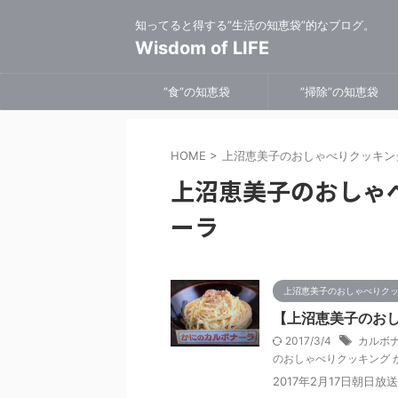
知ってると得する”生活の知恵袋”的なブログ。
Wisdom of LIFE
”食”の知恵袋
”掃除”の知恵袋
HOME
>
上沼恵美子のおしゃべりクッキン
上沼恵美子のおしゃ
ーラ
上沼恵美子のおしゃべりク
【上沼恵美子のおし
2017/3/4
カルボナ
のおしゃべりクッキング 
2017年2月17日朝