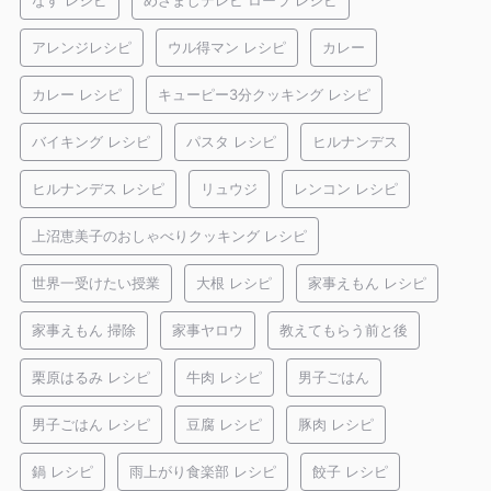
なす レシピ
めざましテレビ ローラ レシピ
アレンジレシピ
ウル得マン レシピ
カレー
カレー レシピ
キューピー3分クッキング レシピ
バイキング レシピ
パスタ レシピ
ヒルナンデス
ヒルナンデス レシピ
リュウジ
レンコン レシピ
上沼恵美子のおしゃべりクッキング レシピ
世界一受けたい授業
大根 レシピ
家事えもん レシピ
家事えもん 掃除
家事ヤロウ
教えてもらう前と後
栗原はるみ レシピ
牛肉 レシピ
男子ごはん
男子ごはん レシピ
豆腐 レシピ
豚肉 レシピ
鍋 レシピ
雨上がり食楽部 レシピ
餃子 レシピ